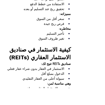
الاستفادة من خطط الدفع
تحقيق ربح عند التسليم أو بعده
مميزاته:
سعر أقل من السوق
فرص ربح جيدة
مخاطره:
تأخير التسليم
تغير ظروف السوق
كيفية الاستثمار في صناديق 
الاستثمار العقاري (REITs)
صناديق REITs تتيح لك:
الاستثمار في العقار بدون شراء عقار فعلي
الدخول بمبلغ أقل
سيولة أعلى من العقار التقليدي
وهي مناسبة لمن:
يريد الاستثمار العقاري بمبلغ محدود
لا يرغب في إدارة العقار بنفسه
مخاطر الاستثمار العقاري 